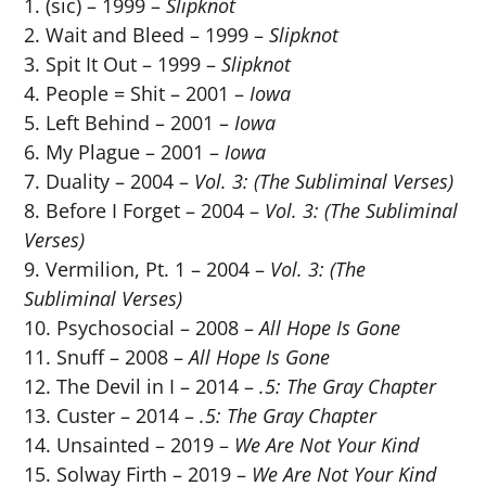
(sic) – 1999 –
Slipknot
Wait and Bleed – 1999 –
Slipknot
Spit It Out – 1999 –
Slipknot
People = Shit – 2001 –
Iowa
Left Behind – 2001 –
Iowa
My Plague – 2001 –
Iowa
Duality – 2004 –
Vol. 3: (The Subliminal Verses)
Before I Forget – 2004 –
Vol. 3: (The Subliminal
Verses)
Vermilion, Pt. 1 – 2004 –
Vol. 3: (The
Subliminal Verses)
Psychosocial – 2008 –
All Hope Is Gone
Snuff – 2008 –
All Hope Is Gone
The Devil in I – 2014 –
.5: The Gray Chapter
Custer – 2014 –
.5: The Gray Chapter
Unsainted – 2019 –
We Are Not Your Kind
Solway Firth – 2019 –
We Are Not Your Kind